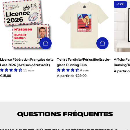
-17%
AJOUTER AU PANIER
CHOISISSEZ
Licence Fédération Française de la
T-shirt Tendinite/Périostite/Essuie-
Affiche Pe
Lose 2026 (livraison début août)
glace Running Club
Running/T
11 avis
4 avis
À partir 
Prix
Prix
Prix
€15,00
Prix
À partir de €29,00
de
habituel
habituel
habituel
vente
QUESTIONS FRÉQUENTES