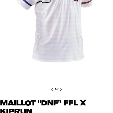
Ouvrir le média 0 en mode modal
1
/
7
MAILLOT "DNF" FFL X
KIPRUN