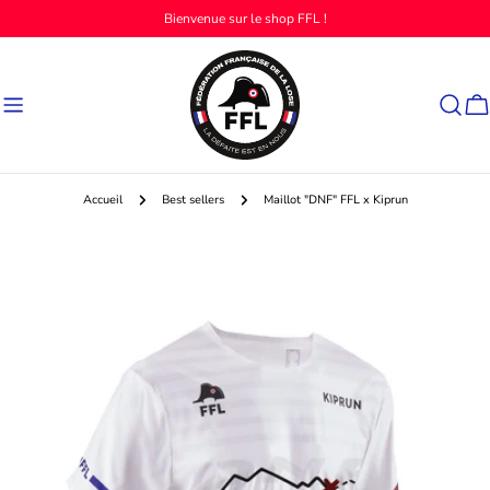
Aller
Bienvenue sur le shop FFL !
au
contenu
Ch
Accueil
Best sellers
Maillot "DNF" FFL x Kiprun
Passer
aux
informations
sur
le
produit