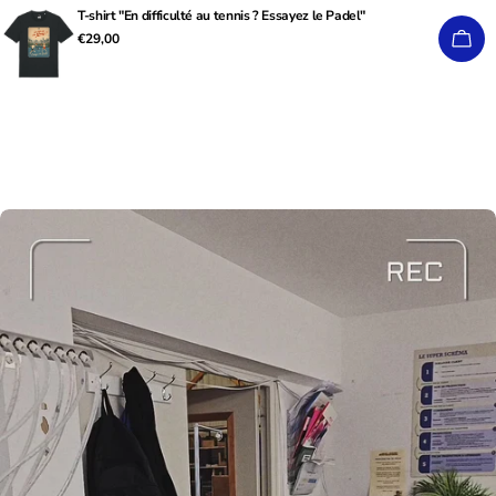
T-shirt "En difficulté au tennis ? Essayez le Padel"
Prix
€29,00
CHO
habituel