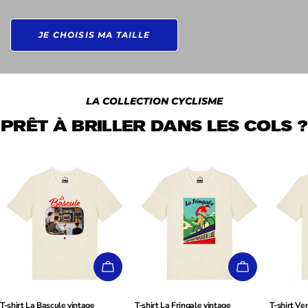
JE CHOISIS MA TAILLE
LA COLLECTION CYCLISME
PRÊT À BRILLER DANS LES COLS ?
CHOISISSEZ LES OPTIONS
CHOISISSEZ
T-shirt La Bascule vintage
T-shirt La Fringale vintage
T-shirt Ve