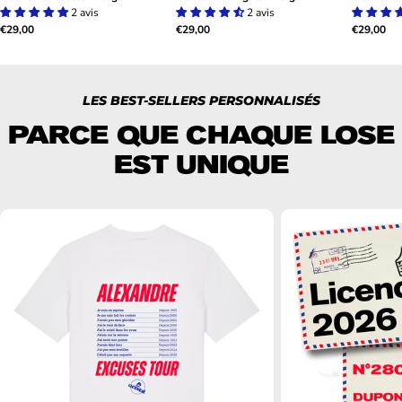
2 avis
2 avis
Prix
€29,00
Prix
€29,00
Prix
€29,00
habituel
habituel
habituel
LES BEST-SELLERS PERSONNALISÉS
PARCE QUE CHAQUE LOSE
EST UNIQUE