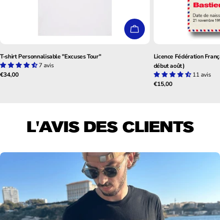
CHOISISSEZ LES OPTIO
T-shirt Personnalisable "Excuses Tour"
Licence Fédération França
7 avis
début août)
Prix
€34,00
11 avis
Prix
€15,00
habituel
habituel
L'AVIS DES CLIENTS