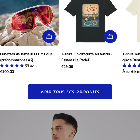
AJOUTER AU PANIER
CHOISISSEZ
Lunettes de lenteur FFL x Bollé
T-shirt "En difficulté au tennis ?
T-shirt Te
(précommandes #2)
Essayez le Padel"
glace Run
39 avis
Prix
€29,00
Prix
€100,00
Prix
À partir 
habituel
habituel
habituel
VOIR TOUS LES PRODUITS