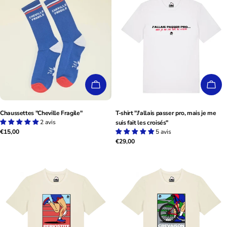
I
O
N
:
CHOISISSEZ LES OPTIONS
CHO
Chaussettes "Cheville Fragile"
T-shirt "J'allais passer pro, mais je me
2 avis
suis fait les croisés"
Prix
€15,00
5 avis
Prix
€29,00
habituel
habituel