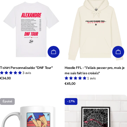
CHOISISSEZ LES OPTIONS
CHO
T-shirt Personnalisable "DNF Tour"
Hoodie FFL - "J'allais passer pro, mais je
3 avis
me suis fait les croisés"
Prix
€34,00
1 avis
Prix
€45,00
habituel
habituel
Épuisé
-17%