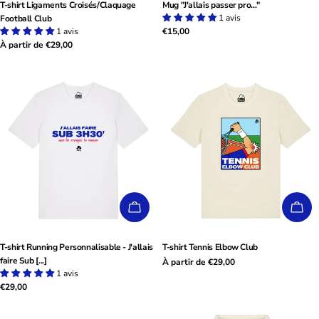
T-shirt Ligaments Croisés/Claquage
Mug "J'allais passer pro..."
1 avis
Football Club
1 avis
Prix
€15,00
Prix
À partir de €29,00
habituel
habituel
CHOISISSEZ LES OPTIONS
CHO
T-shirt Running Personnalisable - J'allais
T-shirt Tennis Elbow Club
faire Sub [...]
Prix
À partir de €29,00
1 avis
Prix
€29,00
habituel
habituel