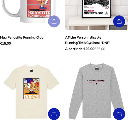
ÉPUISÉ
CHO
Mug Periostite Running Club
Affiche Personnalisable
Running/Trail/Cyclisme "DNF"
Prix
€15,00
À partir de €29,00
€35,00
Prix
Prix
habituel
de
habituel
vente
CHOISISSEZ LES OPTIONS
CHO