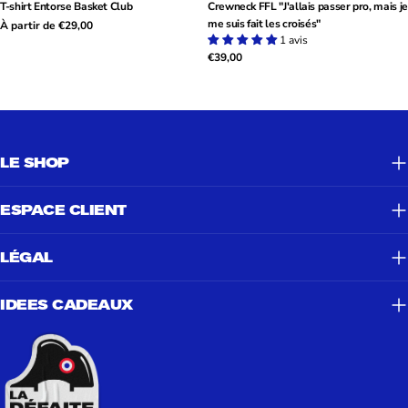
T-shirt Entorse Basket Club
Crewneck FFL "J'allais passer pro, mais je
me suis fait les croisés"
Prix
À partir de €29,00
1 avis
Prix
€39,00
habituel
habituel
LE SHOP
ESPACE CLIENT
LÉGAL
IDEES CADEAUX