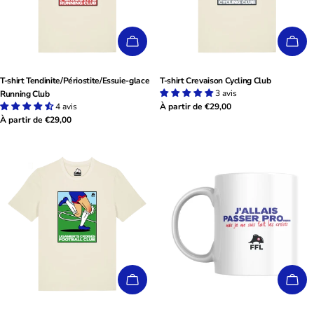
CHOISISSEZ LES OPTIONS
CHO
T-shirt Tendinite/Périostite/Essuie-glace
T-shirt Crevaison Cycling Club
3 avis
Running Club
4 avis
Prix
À partir de €29,00
Prix
À partir de €29,00
habituel
habituel
CHOISISSEZ LES OPTIONS
AJO