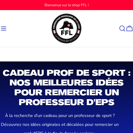
Aller
Bienvenue sur le shop FFL !
au
contenu
Ch
Accueil
Tous les produits
Cadeau prof de sport : nos meilleures idées pour remercier un professeur d'EPS
C
CADEAU PROF DE SPORT :
O
NOS MEILLEURES IDÉES
L
POUR REMERCIER UN
L
PROFESSEUR D'EPS
E
À la recherche d'un cadeau pour un professeur de sport ?
C
Découvrez nos idées originales et décalées pour remercier un
T