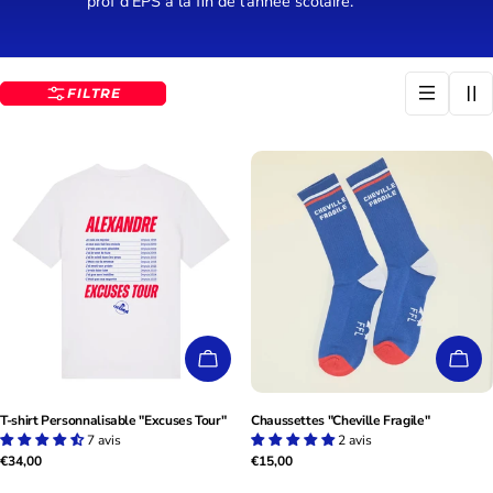
prof d'EPS à la fin de l'année scolaire.
I
O
N
FILTRE
:
CHOISISSEZ LES OPTIONS
CHO
T-shirt Personnalisable "Excuses Tour"
Chaussettes "Cheville Fragile"
7 avis
2 avis
Prix
€34,00
Prix
€15,00