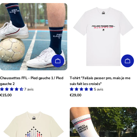
habituel
habituel
CHOISISSEZ LES OPTIONS
CHO
Chaussettes FFL - Pied gauche 1 / Pied
T-shirt "J'allais passer pro, mais je me
gauche 2
suis fait les croisés"
7 avis
5 avis
Prix
€15,00
Prix
€29,00
habituel
habituel