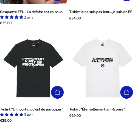
Casquette FFL - La défaite est en nous
T-shirt Je ne suis pas lent... je suis en EF
2 avis
Prix
€34,00
Prix
€25,00
habituel
habituel
CHOISISSEZ LES OPTIONS
CHO
T-shirt "L'Important c'est de participer"
T-shirt "Éternellement en Reprise"
3 avis
Prix
€29,00
Prix
€29,00
habituel
habituel