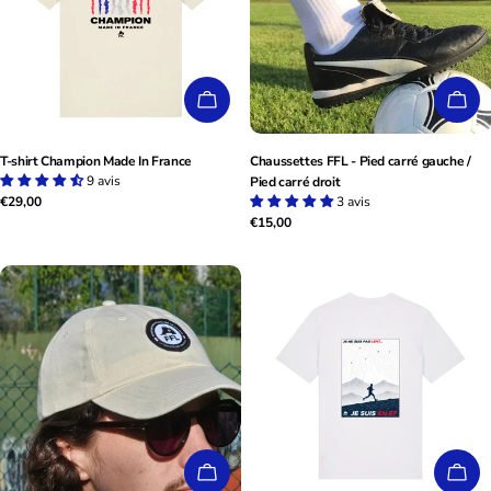
CHOISISSEZ LES OPTIONS
CHO
T-shirt Champion Made In France
Chaussettes FFL - Pied carré gauche /
9 avis
Pied carré droit
Prix
€29,00
3 avis
Prix
€15,00
habituel
habituel
CHOISISSEZ LES OPTIONS
CHO