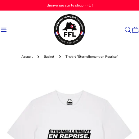
Aller
Bienvenue sur le shop FFL !
au
contenu
Ch
Accueil
Basket
T-shirt "Éternellement en Reprise"
Passer
aux
informations
sur
le
produit