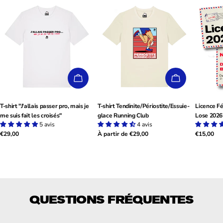
CHOISISSEZ LES OPTIONS
CHOISISSEZ
T-shirt "J'allais passer pro, mais je
T-shirt Tendinite/Périostite/Essuie-
Licence Fé
me suis fait les croisés"
glace Running Club
Lose 2026 
5 avis
4 avis
Prix
€29,00
Prix
À partir de €29,00
Prix
€15,00
habituel
habituel
habituel
QUESTIONS FRÉQUENTES