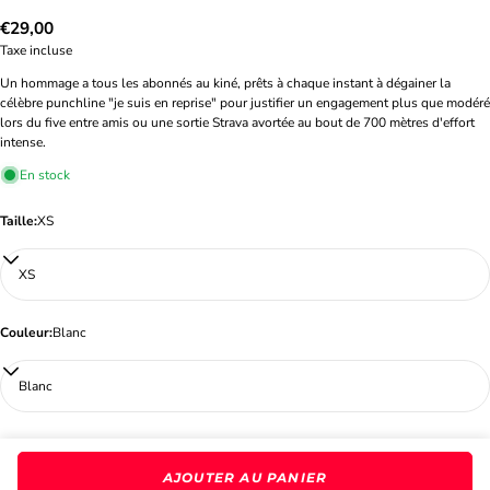
Prix
€29,00
Taxe incluse
habituel
Un hommage a tous les abonnés au kiné, prêts à chaque instant à dégainer la
célèbre punchline "je suis en reprise" pour justifier un engagement plus que modéré
lors du five entre amis ou une sortie Strava avortée au bout de 700 mètres d'effort
intense.
En stock
Taille:
XS
Couleur:
Blanc
AJOUTER AU PANIER